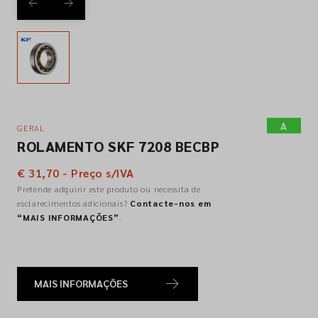
Empresa
Contactos
A
GERAL
Siga-nos nas redes sociais
ROLAMENTO SKF 7208 BECBP
€ 31,70 - Preço s/IVA
Pretende adquirir este produto ou necessita de
esclarecimentos adicionais?
Contacte-nos em
“MAIS INFORMAÇÕES”
.
MAIS INFORMAÇÕES