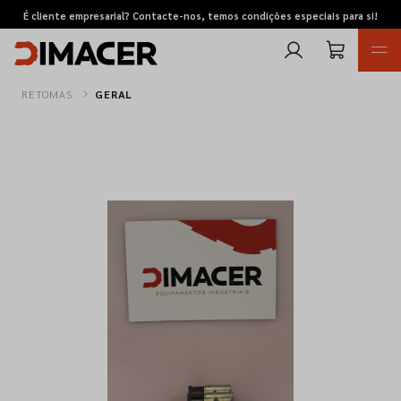
É cliente empresarial? Contacte-nos, temos condições especiais para si!
RETOMAS
GERAL
Retomas
Pedidos de cotação
Marcas
Favoritos