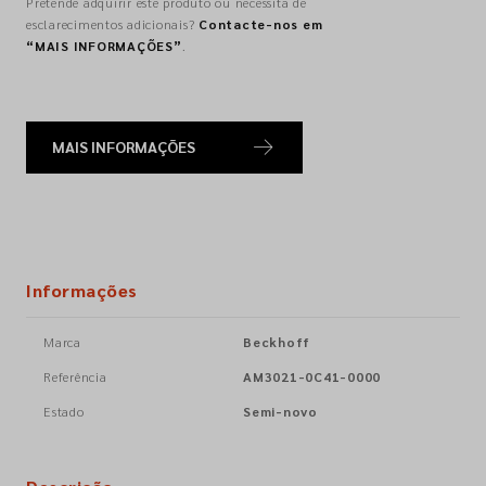
Pretende adquirir este produto ou necessita de
esclarecimentos adicionais?
Contacte-nos em
“MAIS INFORMAÇÕES”
.
MAIS INFORMAÇÕES
Informações
Marca
Beckhoff
Referência
AM3021-0C41-0000
Estado
Semi-novo