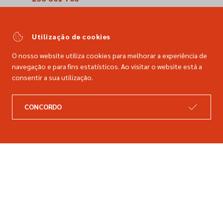
(Chamada para a rede fixa nacional)
comercial@dimacer.com
Utilização de cookies
O nosso website utiliza cookies para melhorar a experiência de
navegação e para fins estatísticos. Ao visitar o website está a
consentir a sua utilização.
A DIMACER
INFORMAÇÕES LEGAIS
Catálogo
Resolução de litígios
CONCORDO
Retomas
Livro de reclamações
Marcas
Política de privacidade
Empresa
Política de cookies
Contactos
Entregas e devoluções