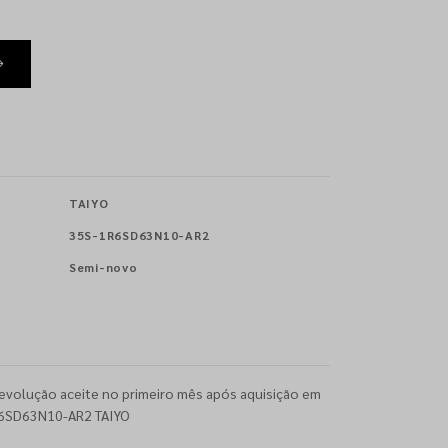
TAIYO
35S-1R6SD63N10-AR2
Semi-novo
evolução aceite no primeiro mês após aquisição em
R6SD63N10-AR2 TAIYO