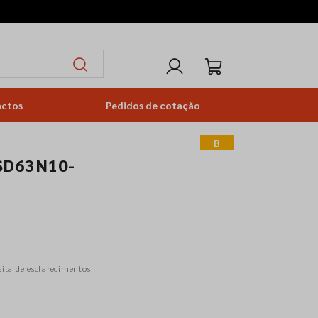
actos
Pedidos de cotação
B
SD63N10-
sita de esclarecimentos