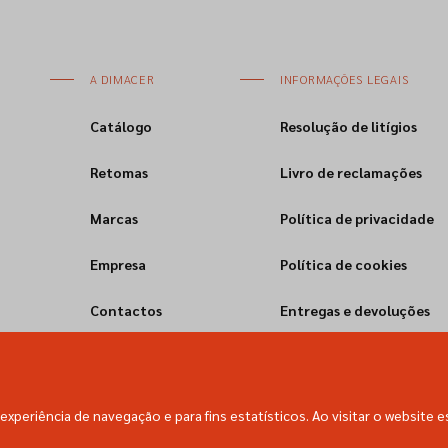
A DIMACER
INFORMAÇÕES LEGAIS
Catálogo
Resolução de litígios
Retomas
Livro de reclamações
Marcas
Política de privacidade
Empresa
Política de cookies
Contactos
Entregas e devoluções
experiência de navegação e para fins estatísticos. Ao visitar o website e