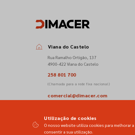
Viana do Castelo
Rua Ramalho Ortigão, 137
4900-422 Viana do Castelo
258 801 700
(Chamada para a rede fixa nacional)
comercial@dimacer.com
Utilização de cookies
O nosso website utiliza cookies para melhorar a 
consentir a sua utilização.