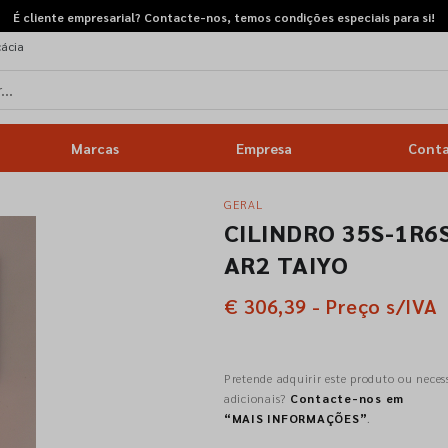
É cliente empresarial? Contacte-nos, temos condições especiais para si!
cácia
RETOMAS
GERAL
Marcas
Empresa
Cont
GERAL
CILINDRO 35S-1R6
AR2 TAIYO
€ 306,39 - Preço s/IVA
Pretende adquirir este produto ou neces
adicionais?
Contacte-nos em
“MAIS INFORMAÇÕES”
.