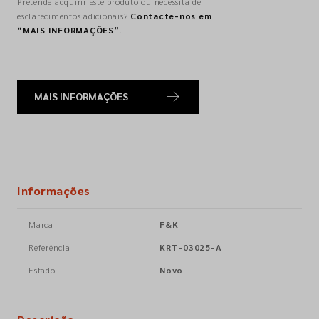
Pretende adquirir este produto ou necessita de
esclarecimentos adicionais?
Contacte-nos em
“MAIS INFORMAÇÕES”
.
MAIS INFORMAÇÕES
Informações
Marca
F&K
Referência
KRT-03025-A
Estado
Novo