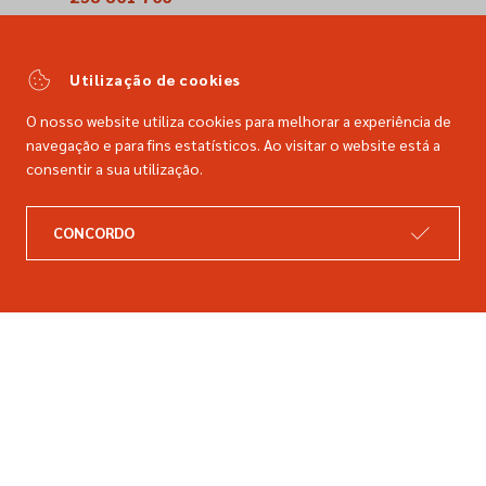
(Chamada para a rede fixa nacional)
comercial@dimacer.com
Utilização de cookies
O nosso website utiliza cookies para melhorar a experiência de
navegação e para fins estatísticos. Ao visitar o website está a
consentir a sua utilização.
A DIMACER
INFORMAÇÕES LEGAIS
Catálogo
Resolução de litígios
CONCORDO
Retomas
Livro de reclamações
Marcas
Política de privacidade
Empresa
Política de cookies
Contactos
Entregas e devoluções