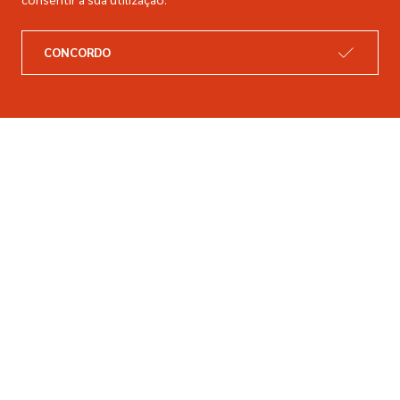
A DIMACER
INFORMAÇÕES LEGAIS
Catálogo
Resolução de litígios
CONCORDO
Retomas
Livro de reclamações
Marcas
Política de privacidade
Empresa
Política de cookies
Contactos
Entregas e devoluções
Siga-nos nas redes sociais