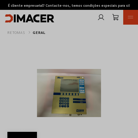
É cliente empresarial? Contacte-nos, temos condições especiais para si!
RETOMAS
GERAL
Retomas
Pedidos de cotação
Marcas
Favoritos