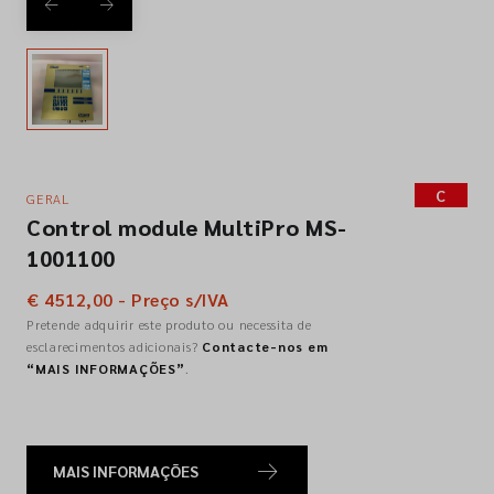
Empresa
Contactos
C
GERAL
Siga-nos nas redes sociais
Control module MultiPro MS-
1001100
€ 4512,00 - Preço s/IVA
Pretende adquirir este produto ou necessita de
esclarecimentos adicionais?
Contacte-nos em
“MAIS INFORMAÇÕES”
.
MAIS INFORMAÇÕES