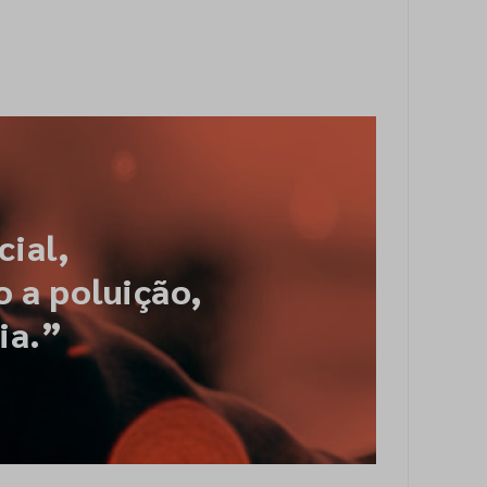
ial,
 a poluição,
ia.”