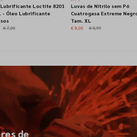
vas de Nitrilo sem Pó
Paquímetro Digital Ins
atrogasa Extreme Negro
€ 37,49
€ 43,17
m. XL
,00
€ 8,99
tantâneos