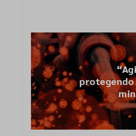
“Agi
protegendo 
min