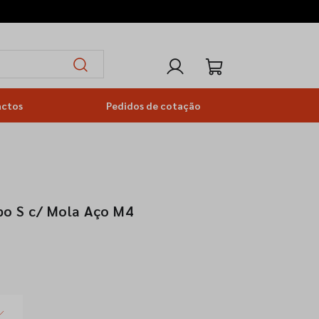
actos
Pedidos de cotação
po S c/ Mola Aço M4