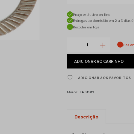
Preço exclusivo on-line
Entregas ao domicílio em 2 a 3 dias út
Recolha em loja
Por e
ADICIONAR
AO CARRINHO
ADICIONAR AOS FAVORITOS
Marca:
FABORY
Descrição