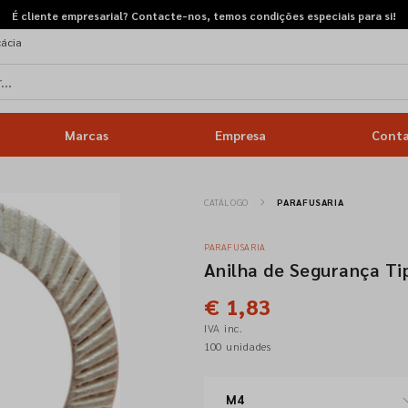
É cliente empresarial? Contacte-nos, temos condições especiais para si!
cácia
Marcas
Empresa
Cont
CATÁLOGO
PARAFUSARIA
PARAFUSARIA
Anilha de Segurança Ti
€ 1,83
IVA inc.
100 unidades
M4