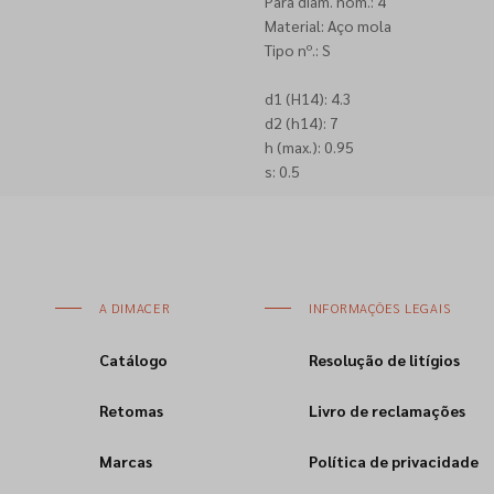
Para diâm. nom.: 4
Material: Aço mola
Tipo nº.: S
d1 (H14): 4.3
d2 (h14): 7
h (max.): 0.95
s: 0.5
A DIMACER
INFORMAÇÕES LEGAIS
Catálogo
Resolução de litígios
Retomas
Livro de reclamações
Marcas
Política de privacidade