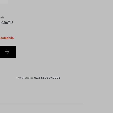
eis
GRÁTIS
ncomenda
Referência:
01.36395040001