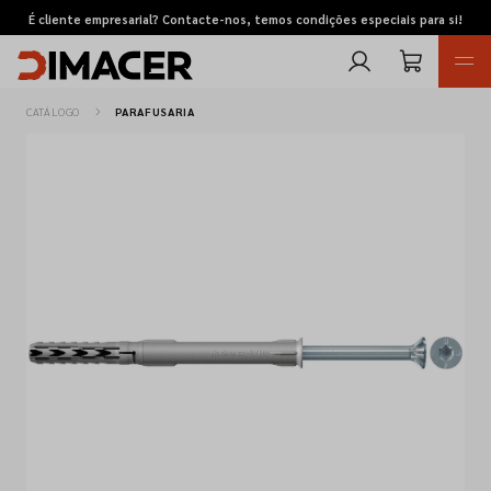
É cliente empresarial? Contacte-nos, temos condições especiais para si!
CATÁLOGO
PARAFUSARIA
Retomas
Pedidos de cotação
Marcas
Favoritos