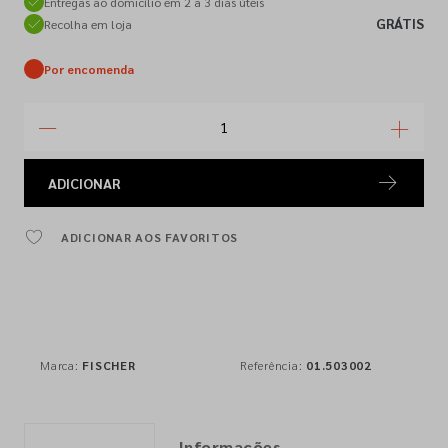
Entregas ao domicílio em 2 a 3 dias úteis
GRÁTIS
Recolha em loja
Por encomenda
ADICIONAR
ADICIONAR AOS FAVORITOS
Marca:
FISCHER
Referência:
01.503002
Informações