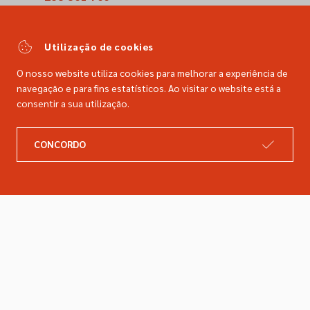
(Chamada para a rede fixa nacional)
comercial@dimacer.com
Utilização de cookies
O nosso website utiliza cookies para melhorar a experiência de
navegação e para fins estatísticos. Ao visitar o website está a
consentir a sua utilização.
A DIMACER
INFORMAÇÕES LEGAIS
CONCORDO
Catálogo
Resolução de litígios
Retomas
Livro de reclamações
Marcas
Política de privacidade
Empresa
Política de cookies
Contactos
Entregas e devoluções