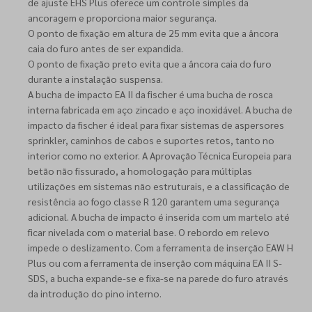
de ajuste EHS Plus oferece um controle simples da
ancoragem e proporciona maior segurança.
O ponto de fixação em altura de 25 mm evita que a âncora
caia do furo antes de ser expandida.
O ponto de fixação preto evita que a âncora caia do furo
durante a instalação suspensa.
A bucha de impacto EA II da fischer é uma bucha de rosca
interna fabricada em aço zincado e aço inoxidável. A bucha de
impacto da fischer é ideal para fixar sistemas de aspersores
sprinkler, caminhos de cabos e suportes retos, tanto no
interior como no exterior. A Aprovação Técnica Europeia para
betão não fissurado, a homologação para múltiplas
utilizações em sistemas não estruturais, e a classificação de
resistência ao fogo classe R 120 garantem uma segurança
adicional. A bucha de impacto é inserida com um martelo até
ficar nivelada com o material base. O rebordo em relevo
impede o deslizamento. Com a ferramenta de inserção EAW H
Plus ou com a ferramenta de inserção com máquina EA II S-
SDS, a bucha expande-se e fixa-se na parede do furo através
da introdução do pino interno.