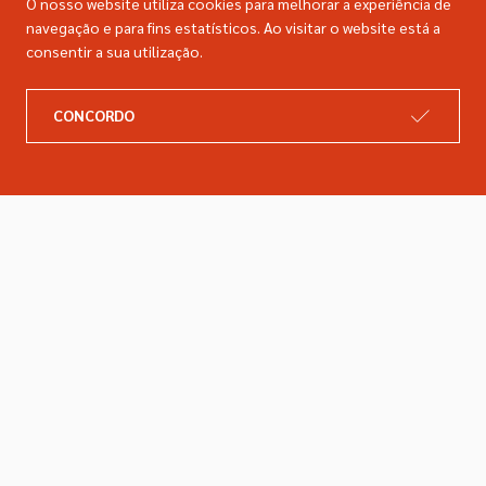
O nosso website utiliza cookies para melhorar a experiência de
navegação e para fins estatísticos. Ao visitar o website está a
consentir a sua utilização.
A DIMACER
INFORMAÇÕES LEGAIS
CONCORDO
Catálogo
Resolução de litígios
Retomas
Livro de reclamações
Marcas
Política de privacidade
Empresa
Política de cookies
Contactos
Entregas e devoluções
Siga-nos nas redes sociais