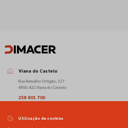
Viana do Castelo
Rua Ramalho Ortigão, 137
4900-422 Viana do Castelo
258 801 700
(Chamada para a rede fixa nacional)
comercial@dimacer.com
Utilização de cookies