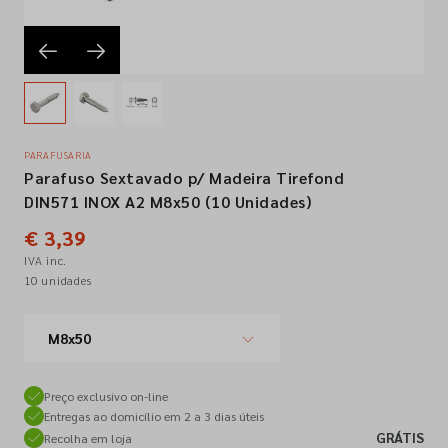
Empresa
Contactos
PARAFUSARIA
Parafuso Sextavado p/ Madeira Tirefond
Siga-nos nas redes sociais
DIN571 INOX A2 M8x50 (10 Unidades)
€ 3,39
IVA inc.
10 unidades
M8x50
Preço exclusivo on-line
Entregas ao domicílio em 2 a 3 dias úteis
GRÁTIS
Recolha em loja