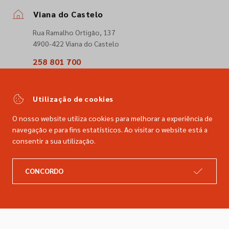
Viana do Castelo
Rua Ramalho Ortigão, 137
4900-422 Viana do Castelo
258 801 700
(Chamada para a rede fixa nacional)
comercial@dimacer.com
Utilização de cookies
O nosso website utiliza cookies para melhorar a experiência de
navegação e para fins estatísticos. Ao visitar o website está a
consentir a sua utilização.
A DIMACER
INFORMAÇÕES LEGAIS
CONCORDO
Catálogo
Resolução de litígios
Retomas
Livro de reclamações
Marcas
Política de privacidade