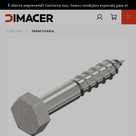
É cliente empresarial? Contacte-nos, temos condições especiais para si!
CATÁLOGO
PARAFUSARIA
Retomas
Pedidos de cotação
Marcas
Favoritos