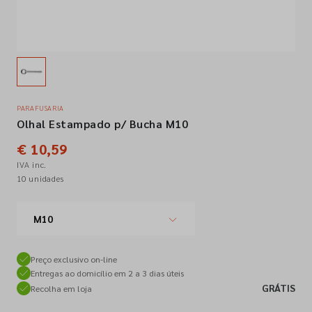
Empresa
Contactos
PARAFUSARIA
Olhal Estampado p/ Bucha M10
Siga-nos nas redes sociais
€ 10,59
IVA inc.
10 unidades
M10
Preço exclusivo on-line
Entregas ao domicílio em 2 a 3 dias úteis
GRÁTIS
Recolha em loja