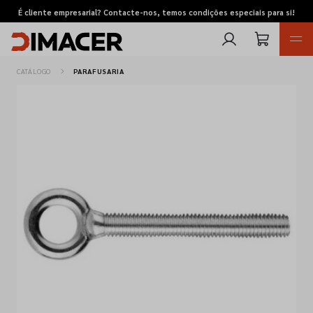
É cliente empresarial? Contacte-nos, temos condições especiais para si!
CATÁLOGO
PARAFUSARIA
Retomas
Pedidos de cotação
Marcas
Favoritos