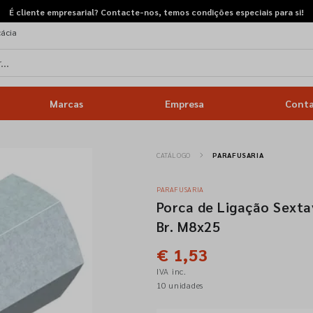
É cliente empresarial? Contacte-nos, temos condições especiais para si!
cácia
Marcas
Empresa
Cont
CATÁLOGO
PARAFUSARIA
PARAFUSARIA
Porca de Ligação Sext
Br. M8x25
€ 1,53
IVA inc.
10 unidades