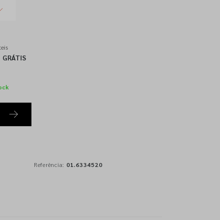
eis
GRÁTIS
ock
Referência:
01.6334520