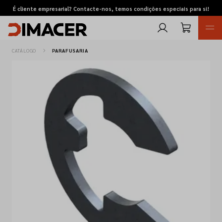
É cliente empresarial? Contacte-nos, temos condições especiais para si!
CATÁLOGO
PARAFUSARIA
Retomas
Pedidos de cotação
Marcas
Favoritos