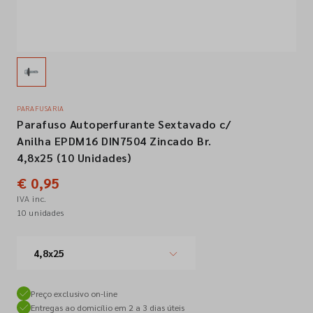
Empresa
Contactos
PARAFUSARIA
Parafuso Autoperfurante Sextavado c/
Siga-nos nas redes sociais
Anilha EPDM16 DIN7504 Zincado Br.
4,8x25 (10 Unidades)
€ 0,95
IVA inc.
10 unidades
4,8x25
Preço exclusivo on-line
Entregas ao domicílio em 2 a 3 dias úteis