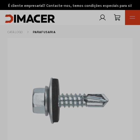
É cliente empresarial? Contacte-nos, temos condições especiais para si!
CATÁLOGO
PARAFUSARIA
Retomas
Pedidos de cotação
Marcas
Favoritos