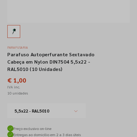
Empresa
Contactos
PARAFUSARIA
Parafuso Autoperfurante Sextavado
Siga-nos nas redes sociais
Cabeça em Nylon DIN7504 5,5x22 -
RAL5010 (10 Unidades)
€ 1,00
IVA inc.
10 unidades
5,5x22 - RAL5010
Preço exclusivo on-line
Entregas ao domicílio em 2 a 3 dias úteis