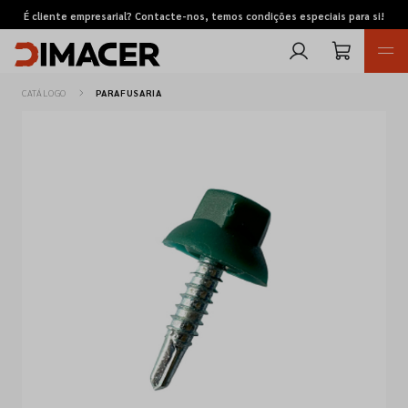
É cliente empresarial? Contacte-nos, temos condições especiais para si!
CATÁLOGO
PARAFUSARIA
Retomas
Pedidos de cotação
Marcas
Favoritos