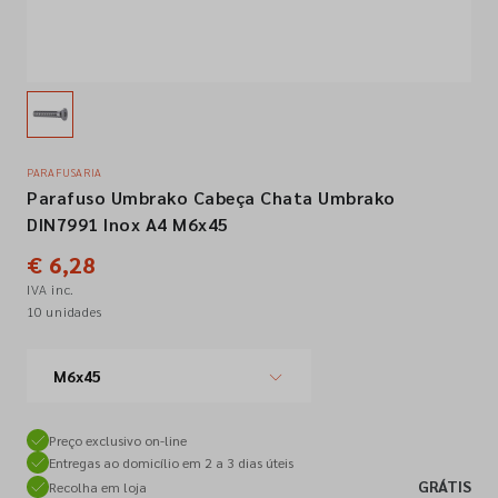
Empresa
Contactos
PARAFUSARIA
Parafuso Umbrako Cabeça Chata Umbrako
Siga-nos nas redes sociais
DIN7991 Inox A4 M6x45
€ 6,28
IVA inc.
10 unidades
M6x45
Preço exclusivo on-line
Entregas ao domicílio em 2 a 3 dias úteis
GRÁTIS
Recolha em loja