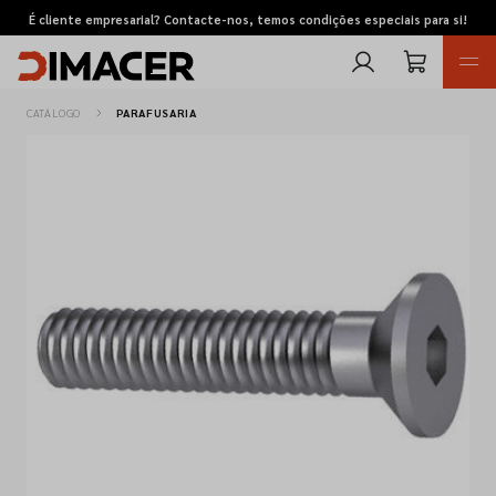
É cliente empresarial? Contacte-nos, temos condições especiais para si!
CATÁLOGO
PARAFUSARIA
Retomas
Pedidos de cotação
Marcas
Favoritos