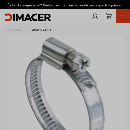
É cliente empresarial? Contacte-nos, temos condições especiais para si!
CATÁLOGO
PARAFUSARIA
Retomas
Pedidos de cotação
Marcas
Favoritos