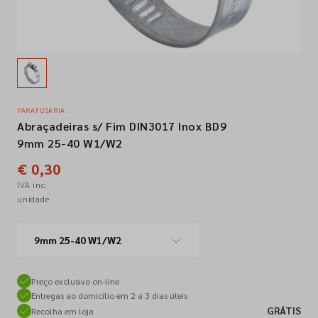
Empresa
Contactos
PARAFUSARIA
Abraçadeiras s/ Fim DIN3017 Inox BD9
Siga-nos nas redes sociais
9mm 25-40 W1/W2
€ 0,30
IVA inc.
unidade
9mm 25-40 W1/W2
Preço exclusivo on-line
Entregas ao domicílio em 2 a 3 dias úteis
GRÁTIS
Recolha em loja