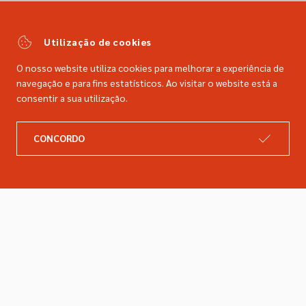
(Chamada para a rede fixa nacional)
comercial@dimacer.com
Utilização de cookies
O nosso website utiliza cookies para melhorar a experiência de
navegação e para fins estatísticos. Ao visitar o website está a
consentir a sua utilização.
A DIMACER
INFORMAÇÕES LEGAIS
CONCORDO
Catálogo
Resolução de litígios
Retomas
Livro de reclamações
Marcas
Política de privacidade
Empresa
Política de cookies
Contactos
Entregas e devoluções