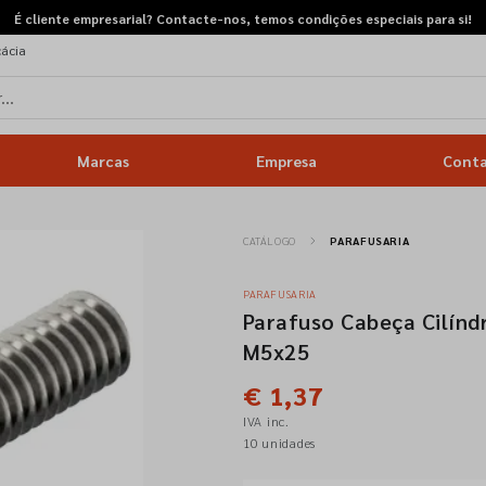
É cliente empresarial? Contacte-nos, temos condições especiais para si!
cácia
Marcas
Empresa
Cont
CATÁLOGO
PARAFUSARIA
PARAFUSARIA
Parafuso Cabeça Cilínd
M5x25
€ 1,37
IVA inc.
10 unidades