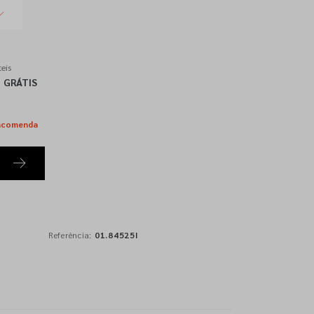
eis
GRÁTIS
ncomenda
Referência:
01.84525I