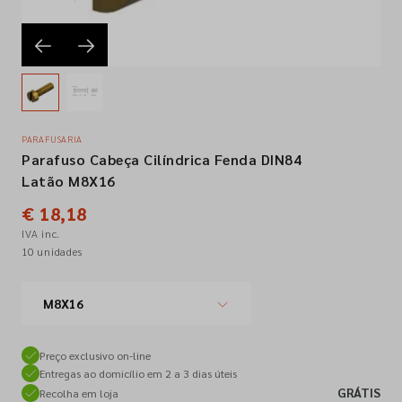
Empresa
Contactos
PARAFUSARIA
Parafuso Cabeça Cilíndrica Fenda DIN84
Siga-nos nas redes sociais
Latão M8X16
€ 18,18
IVA inc.
10 unidades
M8X16
Preço exclusivo on-line
Entregas ao domicílio em 2 a 3 dias úteis
GRÁTIS
Recolha em loja