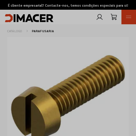
É cliente empresarial? Contacte-nos, temos condições especiais para si!
CATÁLOGO
PARAFUSARIA
Retomas
Pedidos de cotação
Marcas
Favoritos