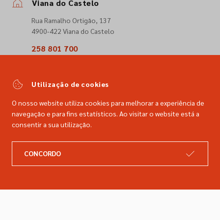
Viana do Castelo
Rua Ramalho Ortigão, 137
4900-422 Viana do Castelo
258 801 700
(Chamada para a rede fixa nacional)
comercial@dimacer.com
Utilização de cookies
O nosso website utiliza cookies para melhorar a experiência de
navegação e para fins estatísticos. Ao visitar o website está a
consentir a sua utilização.
A DIMACER
INFORMAÇÕES LEGAIS
CONCORDO
Catálogo
Resolução de litígios
Retomas
Livro de reclamações
Marcas
Política de privacidade