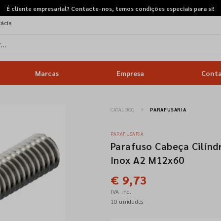
É cliente empresarial? Contacte-nos, temos condições especiais para si!
cácia
Marcas
Empresa
Cont
CATÁLOGO
PARAFUSARIA
PARAFUSARIA
Parafuso Cabeça Cilín
Inox A2 M12x60
€ 9,73
IVA inc.
10 unidades