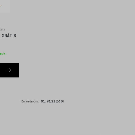
eis
GRÁTIS
ock
Referência:
01.9121260I