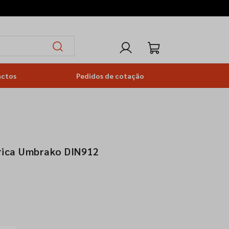
actos
Pedidos de cotação
drica Umbrako DIN912