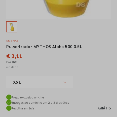
Empresa
Contactos
DIVERSOS
Pulverizador MYTHOS Alpha 500 0.5L
Siga-nos nas redes sociais
€ 3,11
IVA inc.
unidade
0,5 L
Preço exclusivo on-line
Entregas ao domicílio em 2 a 3 dias úteis
GRÁTIS
Recolha em loja