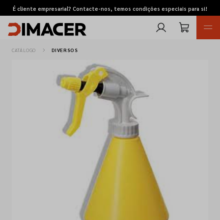
É cliente empresarial? Contacte-nos, temos condições especiais para si!
CATÁLOGO
DIVERSOS
Retomas
Pedidos de cotação
Marcas
Favoritos