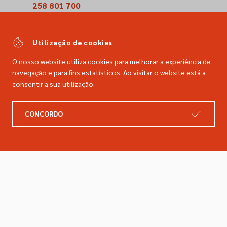
258 801 700
(Chamada para a rede fixa nacional)
comercial@dimacer.com
Utilização de cookies
O nosso website utiliza cookies para melhorar a experiência de
navegação e para fins estatísticos. Ao visitar o website está a
consentir a sua utilização.
A DIMACER
INFORMAÇÕES LEGAIS
CONCORDO
Catálogo
Resolução de litígios
Retomas
Livro de reclamações
Marcas
Política de privacidade
Empresa
Política de cookies
Contactos
Entregas e devoluções