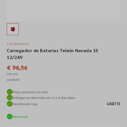
Empresa
Contactos
EQUIPAMENTOS
Carregador de Baterias Telwin Nevada 15
Siga-nos nas redes sociais
12/24V
€ 96,56
IVA inc.
unidade
Preço exclusivo on-line
Entregas ao domicílio em 2 a 3 dias úteis
GRÁTIS
Recolha em loja
Em stock