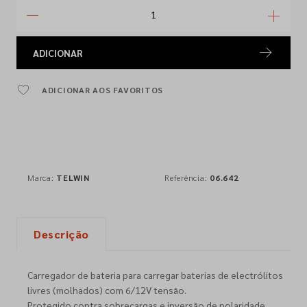
ADICIONAR
ADICIONAR AOS FAVORITOS
Marca:
TELWIN
Referência:
06.642
Descrição
Carregador de bateria para carregar baterias de electrólitos
livres (molhados) com 6/12V tensão.
Protegido contra sobrecargas e inversão de polaridade.