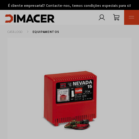
É cliente empresarial? Contacte-nos, temos condições especiais para si!
CATÁLOGO
EQUIPAMENTOS
Retomas
Pedidos de cotação
Marcas
Favoritos