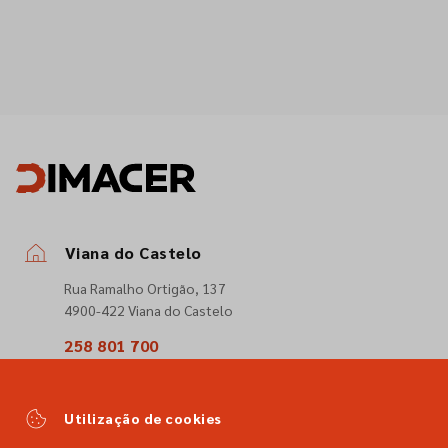
Viana do Castelo
Rua Ramalho Ortigão, 137
4900-422 Viana do Castelo
258 801 700
(Chamada para a rede fixa nacional)
comercial@dimacer.com
Utilização de cookies