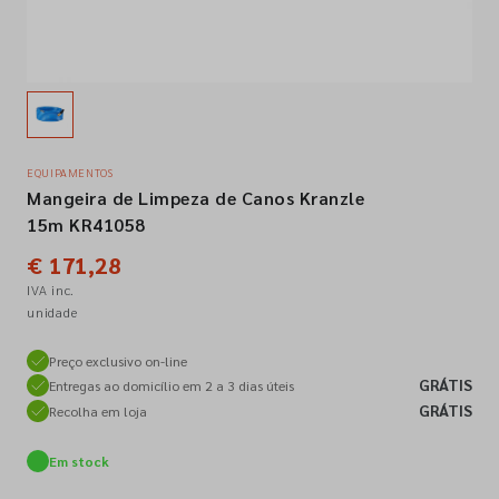
Empresa
Contactos
EQUIPAMENTOS
Mangeira de Limpeza de Canos Kranzle
Siga-nos nas redes sociais
15m KR41058
€ 171,28
IVA inc.
unidade
Preço exclusivo on-line
GRÁTIS
Entregas ao domicílio em 2 a 3 dias úteis
GRÁTIS
Recolha em loja
Em stock