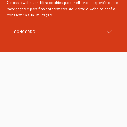
O nosso website utiliza cookies para melhorar a experiência de
navegação e para fins estatísticos. Ao visitar o website está a
consentir a sua utilização.
A DIMACER
INFORMAÇÕES LEGAIS
CONCORDO
Catálogo
Resolução de litígios
Retomas
Livro de reclamações
Marcas
Política de privacidade
Empresa
Política de cookies
Contactos
Entregas e devoluções
Siga-nos nas redes sociais