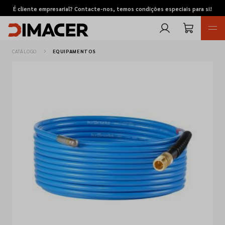
É cliente empresarial? Contacte-nos, temos condições especiais para si!
CATÁLOGO
EQUIPAMENTOS
Retomas
Pedidos de cotação
Marcas
Favoritos