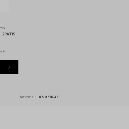
eis
GRÁTIS
ock
Referência:
07.MFR135