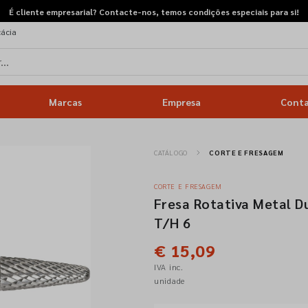
É cliente empresarial? Contacte-nos, temos condições especiais para si!
cácia
Marcas
Empresa
Cont
CATÁLOGO
CORTE E FRESAGEM
CORTE E FRESAGEM
Fresa Rotativa Metal 
T/H 6
€ 15,09
IVA inc.
unidade