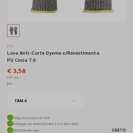
Empresa
Contactos
EPI'S
Luva Anti-Corte Dyema c/Revestimento
Siga-nos nas redes sociais
PU Cinza T.6
€ 3,58
IVA inc.
par
TAM.6
Preço exclusivo on-line
Entregas ao domicílio em 2 a 3 dias úteis
GRÁTIS
Recolha em loja