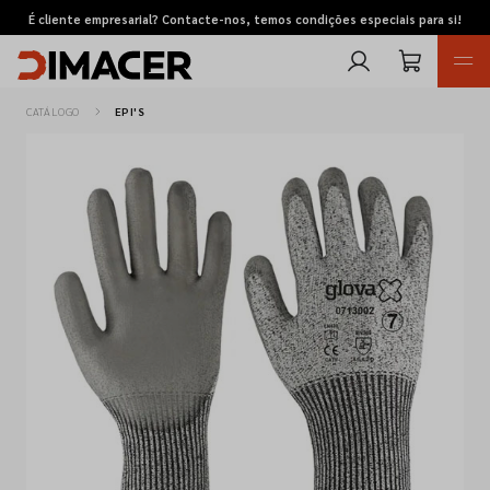
É cliente empresarial? Contacte-nos, temos condições especiais para si!
CATÁLOGO
EPI'S
Retomas
Pedidos de cotação
Marcas
Favoritos