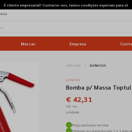
É cliente empresarial? Contacte-nos, temos condições especiais para si!
cácia
Marcas
Empresa
Cont
CATÁLOGO
QUÍMICOS
QUÍMICOS
Bomba p/ Massa Toptu
€ 42,31
IVA inc.
unidade
Preço exclusivo on-line
Entregas ao domicílio em 2 a 3 dias út