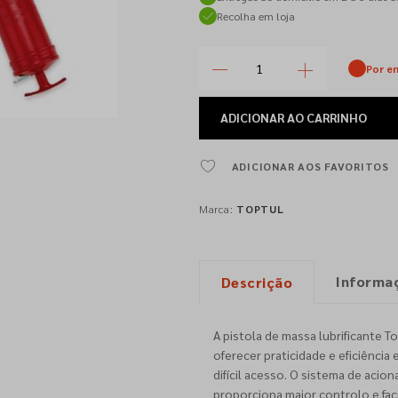
Recolha em loja
Por e
ADICIONAR
AO CARRINHO
ADICIONAR AOS FAVORITOS
Marca:
TOPTUL
Informa
Descrição
A pistola de massa lubrificante T
oferecer praticidade e eficiênci
difícil acesso. O sistema de aci
proporciona maior controlo e fa