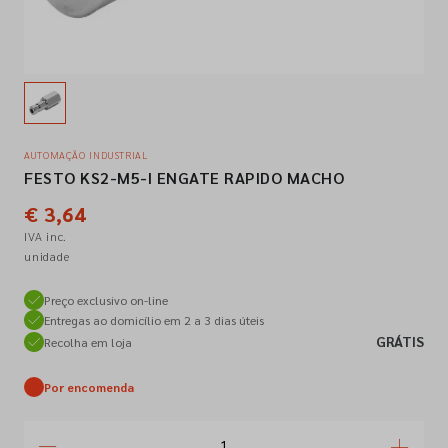
Empresa
Contactos
AUTOMAÇÃO INDUSTRIAL
FESTO KS2-M5-I ENGATE RAPIDO MACHO
Siga-nos nas redes sociais
€ 3,64
IVA inc.
unidade
Preço exclusivo on-line
Entregas ao domicílio em 2 a 3 dias úteis
GRÁTIS
Recolha em loja
Por encomenda