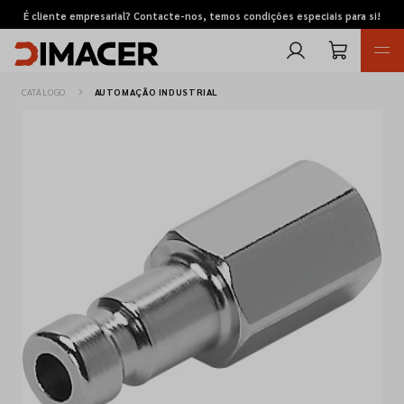
É cliente empresarial? Contacte-nos, temos condições especiais para si!
CATÁLOGO
AUTOMAÇÃO INDUSTRIAL
Retomas
Pedidos de cotação
Marcas
Favoritos