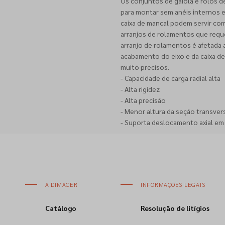
Os conjuntos de gaiola e rolos
para montar sem anéis internos e
caixa de mancal podem servir com
arranjos de rolamentos que requ
arranjo de rolamentos é afetada 
acabamento do eixo e da caixa de
muito precisos.
- Capacidade de carga radial alta
- Alta rigidez
- Alta precisão
- Menor altura da seção transver
- Suporta deslocamento axial em
A DIMACER
INFORMAÇÕES LEGAIS
Catálogo
Resolução de litígios