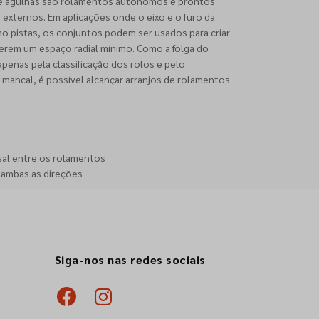
 de agulhas são rolamentos autônomos e prontos
 externos. Em aplicações onde o eixo e o furo da
o pistas, os conjuntos podem ser usados para criar
erem um espaço radial mínimo. Como a folga do
apenas pela classificação dos rolos e pelo
 mancal, é possível alcançar arranjos de rolamentos
sal entre os rolamentos
 ambas as direções
Siga-nos nas redes sociais