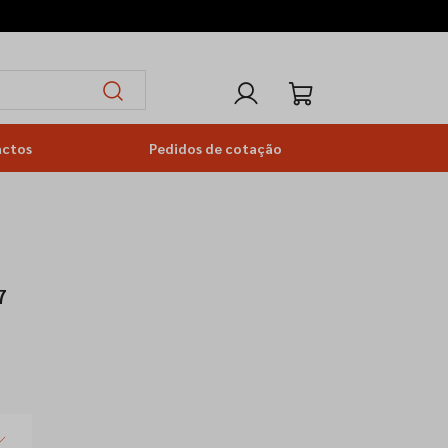
actos
Pedidos de cotação
7