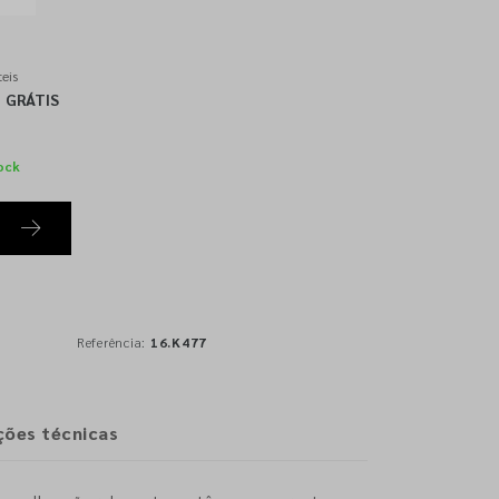
eis
GRÁTIS
ock
Referência:
16.K477
ções técnicas