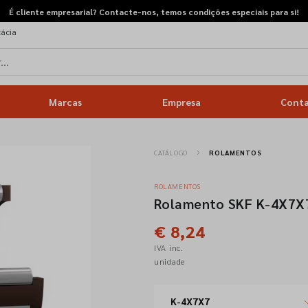
É cliente empresarial? Contacte-nos, temos condições especiais para si!
cácia
Marcas
Empresa
Cont
CATÁLOGO
ROLAMENTOS
ROLAMENTOS
Rolamento SKF K-4X7X
€ 8,24
IVA inc.
unidade
K-4X7X7