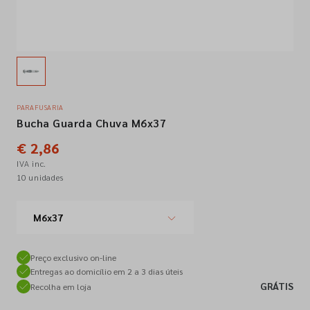
Empresa
Contactos
PARAFUSARIA
Bucha Guarda Chuva M6x37
Siga-nos nas redes sociais
€ 2,86
IVA inc.
10 unidades
M6x37
Preço exclusivo on-line
Entregas ao domicílio em 2 a 3 dias úteis
GRÁTIS
Recolha em loja