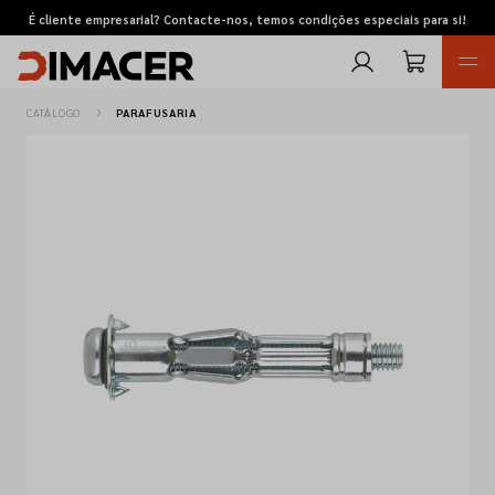
É cliente empresarial? Contacte-nos, temos condições especiais para si!
CATÁLOGO
PARAFUSARIA
Retomas
Pedidos de cotação
Marcas
Favoritos