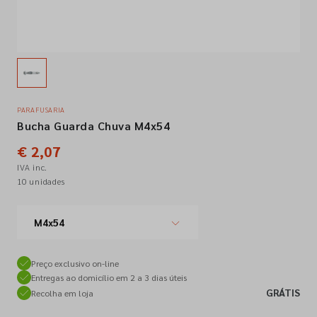
Empresa
Contactos
PARAFUSARIA
Bucha Guarda Chuva M4x54
Siga-nos nas redes sociais
€ 2,07
IVA inc.
10 unidades
M4x54
Preço exclusivo on-line
Entregas ao domicílio em 2 a 3 dias úteis
GRÁTIS
Recolha em loja