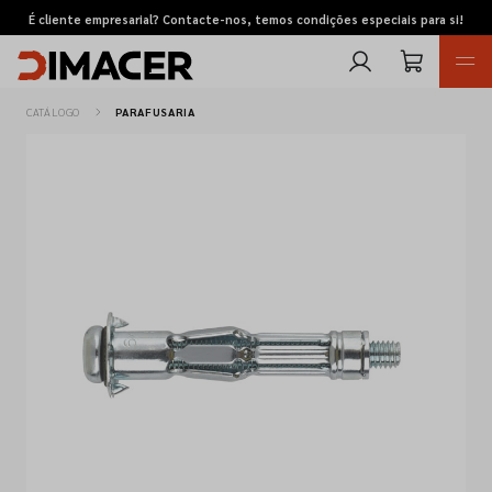
É cliente empresarial? Contacte-nos, temos condições especiais para si!
CATÁLOGO
PARAFUSARIA
Retomas
Pedidos de cotação
Marcas
Favoritos