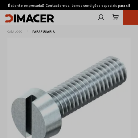
É cliente empresarial? Contacte-nos, temos condições especiais para si!
CATÁLOGO
PARAFUSARIA
Retomas
Pedidos de cotação
Marcas
Favoritos