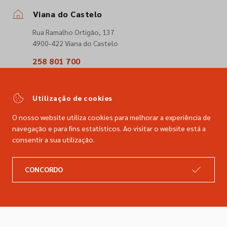
Viana do Castelo
Rua Ramalho Ortigão, 137
4900-422 Viana do Castelo
258 801 700
(Chamada para a rede fixa nacional)
comercial@dimacer.com
Utilização de cookies
O nosso website utiliza cookies para melhorar a experiência de
navegação e para fins estatísticos. Ao visitar o website está a
consentir a sua utilização.
A DIMACER
INFORMAÇÕES LEGAIS
CONCORDO
Catálogo
Resolução de litígios
Retomas
Livro de reclamações
Marcas
Política de privacidade