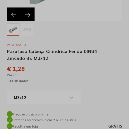
Empresa
Contactos
PARAFUSARIA
Parafuso Cabeça Cilíndrica Fenda DIN84
Siga-nos nas redes sociais
Zincado Br. M3x12
€ 1,28
IVA inc.
100 unidades
M3x12
Preço exclusivo on-line
Entregas ao domicílio em 2 a 3 dias úteis
GRÁTIS
Recolha em loja