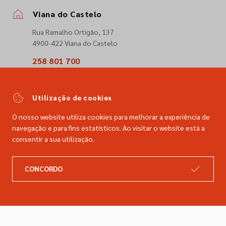
Viana do Castelo
Rua Ramalho Ortigão, 137
4900-422 Viana do Castelo
258 801 700
(Chamada para a rede fixa nacional)
comercial@dimacer.com
Utilização de cookies
O nosso website utiliza cookies para melhorar a experiência de
navegação e para fins estatísticos. Ao visitar o website está a
consentir a sua utilização.
A DIMACER
INFORMAÇÕES LEGAIS
CONCORDO
Catálogo
Resolução de litígios
Retomas
Livro de reclamações
Marcas
Política de privacidade