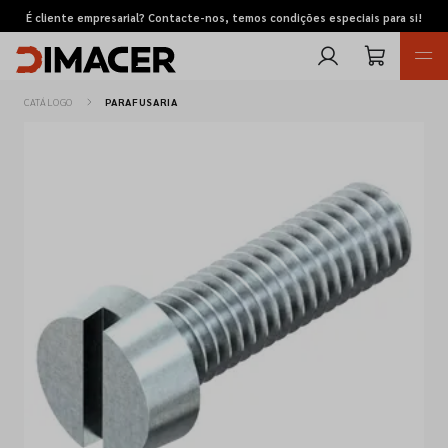
É cliente empresarial? Contacte-nos, temos condições especiais para si!
CATÁLOGO
PARAFUSARIA
Retomas
Pedidos de cotação
Marcas
Favoritos