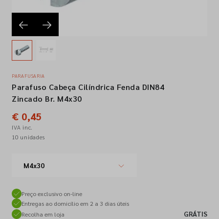
Empresa
Contactos
PARAFUSARIA
Parafuso Cabeça Cilíndrica Fenda DIN84
Siga-nos nas redes sociais
Zincado Br. M4x30
€ 0,45
IVA inc.
10 unidades
M4x30
Preço exclusivo on-line
Entregas ao domicílio em 2 a 3 dias úteis
GRÁTIS
Recolha em loja