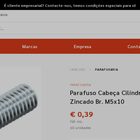
É cliente empresarial? Contacte-nos, temos condições especiais para si!
cácia
Marcas
Empresa
Cont
CATÁLOGO
PARAFUSARIA
PARAFUSARIA
Parafuso Cabeça Cilínd
Zincado Br. M5x10
€ 0,39
IVA inc.
10 unidades