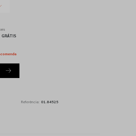
eis
GRÁTIS
ncomenda
Referência:
01.84525