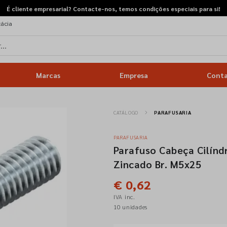
É cliente empresarial? Contacte-nos, temos condições especiais para si!
cácia
Marcas
Empresa
Cont
CATÁLOGO
PARAFUSARIA
PARAFUSARIA
Parafuso Cabeça Cilínd
Zincado Br. M5x25
€ 0,62
IVA inc.
10 unidades