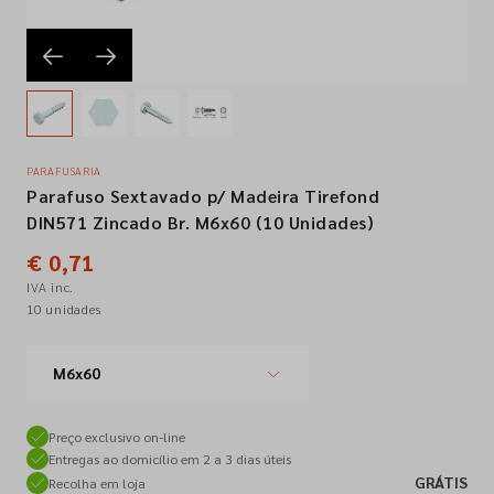
Empresa
Contactos
PARAFUSARIA
Parafuso Sextavado p/ Madeira Tirefond
Siga-nos nas redes sociais
DIN571 Zincado Br. M6x60 (10 Unidades)
€ 0,71
IVA inc.
10 unidades
M6x60
Preço exclusivo on-line
Entregas ao domicílio em 2 a 3 dias úteis
GRÁTIS
Recolha em loja