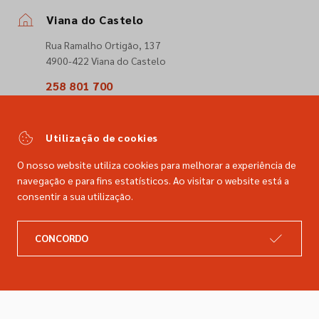
Viana do Castelo
Rua Ramalho Ortigão, 137
4900-422 Viana do Castelo
258 801 700
(Chamada para a rede fixa nacional)
comercial@dimacer.com
Utilização de cookies
O nosso website utiliza cookies para melhorar a experiência de
navegação e para fins estatísticos. Ao visitar o website está a
consentir a sua utilização.
A DIMACER
INFORMAÇÕES LEGAIS
CONCORDO
Catálogo
Resolução de litígios
Retomas
Livro de reclamações
Marcas
Política de privacidade