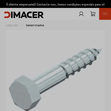
É cliente empresarial? Contacte-nos, temos condições especiais para si!
CATÁLOGO
PARAFUSARIA
Retomas
Pedidos de cotação
Marcas
Favoritos