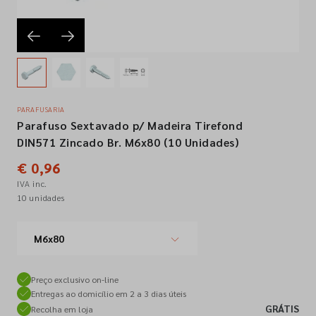
Empresa
Contactos
PARAFUSARIA
Parafuso Sextavado p/ Madeira Tirefond
Siga-nos nas redes sociais
DIN571 Zincado Br. M6x80 (10 Unidades)
€ 0,96
IVA inc.
10 unidades
M6x80
Preço exclusivo on-line
Entregas ao domicílio em 2 a 3 dias úteis
GRÁTIS
Recolha em loja