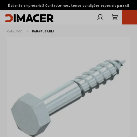
É cliente empresarial? Contacte-nos, temos condições especiais para si!
CATÁLOGO
PARAFUSARIA
Retomas
Pedidos de cotação
Marcas
Favoritos