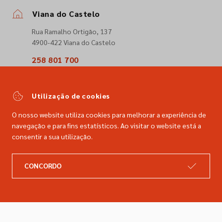
Viana do Castelo
Rua Ramalho Ortigão, 137
4900-422 Viana do Castelo
258 801 700
(Chamada para a rede fixa nacional)
comercial@dimacer.com
Utilização de cookies
O nosso website utiliza cookies para melhorar a experiência de
navegação e para fins estatísticos. Ao visitar o website está a
consentir a sua utilização.
A DIMACER
INFORMAÇÕES LEGAIS
CONCORDO
Catálogo
Resolução de litígios
Retomas
Livro de reclamações
Marcas
Política de privacidade