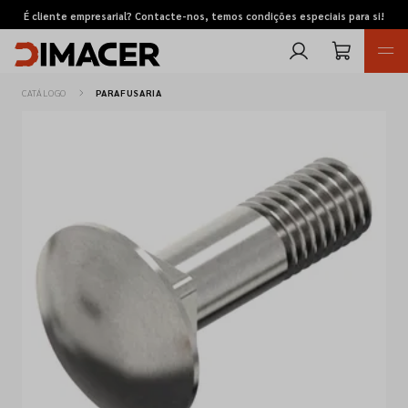
É cliente empresarial? Contacte-nos, temos condições especiais para si!
CATÁLOGO
PARAFUSARIA
Retomas
Pedidos de cotação
Marcas
Favoritos