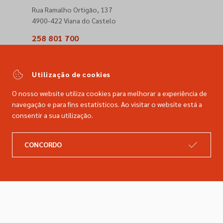
Rua Ramalho Ortigão, 137
4900-422 Viana do Castelo
258 801 700
(Chamada para a rede fixa nacional)
comercial@dimacer.com
Utilização de cookies
O nosso website utiliza cookies para melhorar a experiência de
navegação e para fins estatísticos. Ao visitar o website está a
consentir a sua utilização.
A DIMACER
INFORMAÇÕES LEGAIS
CONCORDO
Catálogo
Resolução de litígios
Retomas
Livro de reclamações
Marcas
Política de privacidade
Empresa
Política de cookies