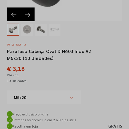
Empresa
Contactos
PARAFUSARIA
Parafuso Cabeça Oval DIN603 Inox A2
Siga-nos nas redes sociais
M5x20 (10 Unidades)
€ 3,16
IVA inc.
10 unidades
M5x20
Preço exclusivo on-line
Entregas ao domicílio em 2 a 3 dias úteis
GRÁTIS
Recolha em loja