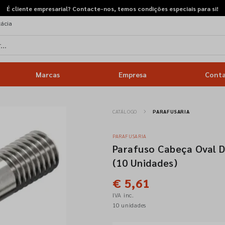
É cliente empresarial? Contacte-nos, temos condições especiais para si!
cácia
Marcas
Empresa
Cont
CATÁLOGO
PARAFUSARIA
PARAFUSARIA
Parafuso Cabeça Oval 
(10 Unidades)
€ 5,61
IVA inc.
10 unidades