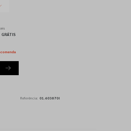
eis
GRÁTIS
ncomenda
Referência:
01.603870I