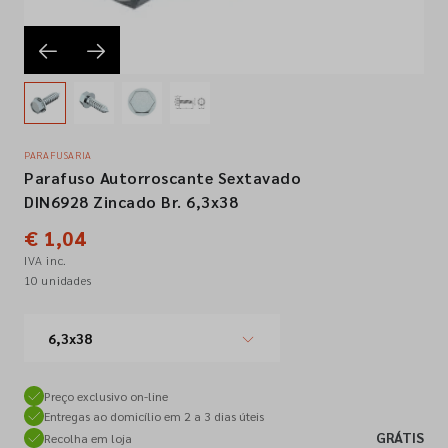
Empresa
Contactos
PARAFUSARIA
Parafuso Autorroscante Sextavado
Siga-nos nas redes sociais
DIN6928 Zincado Br. 6,3x38
€ 1,04
IVA inc.
10 unidades
6,3x38
Preço exclusivo on-line
Entregas ao domicílio em 2 a 3 dias úteis
GRÁTIS
Recolha em loja