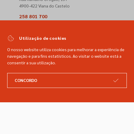
4900-422 Viana do Castelo
258 801 700
(Chamada para a rede fixa nacional)
comercial@dimacer.com
Utilização de cookies
O nosso website utiliza cookies para melhorar a experiência de
navegação e para fins estatísticos. Ao visitar o website está a
consentir a sua utilização.
A DIMACER
INFORMAÇÕES LEGAIS
CONCORDO
Catálogo
Resolução de litígios
Retomas
Livro de reclamações
Marcas
Política de privacidade
Empresa
Política de cookies