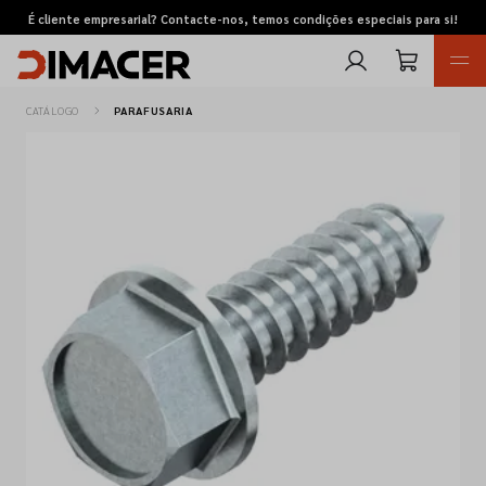
É cliente empresarial? Contacte-nos, temos condições especiais para si!
CATÁLOGO
PARAFUSARIA
Retomas
Pedidos de cotação
Marcas
Favoritos