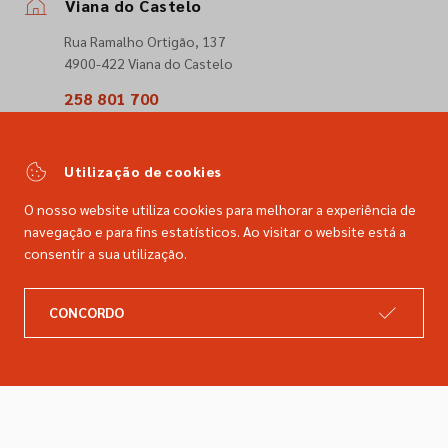
Viana do Castelo
Rua Ramalho Ortigão, 137
4900-422 Viana do Castelo
258 801 700
(Chamada para a rede fixa nacional)
comercial@dimacer.com
Utilização de cookies
O nosso website utiliza cookies para melhorar a experiência de
navegação e para fins estatísticos. Ao visitar o website está a
consentir a sua utilização.
A DIMACER
INFORMAÇÕES LEGAIS
CONCORDO
Catálogo
Resolução de litígios
Retomas
Livro de reclamações
Marcas
Política de privacidade