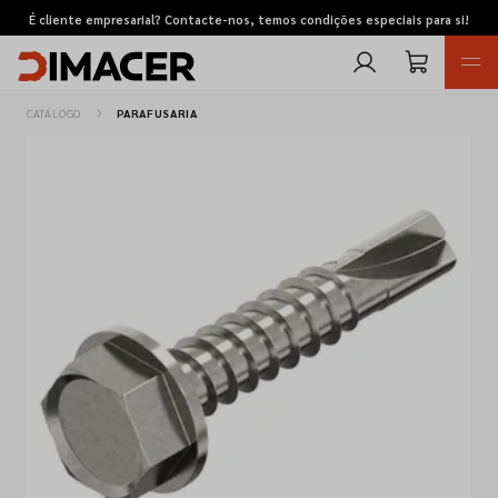
É cliente empresarial? Contacte-nos, temos condições especiais para si!
CATÁLOGO
PARAFUSARIA
Retomas
Pedidos de cotação
Marcas
Favoritos