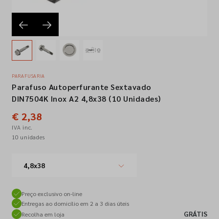
Empresa
Contactos
PARAFUSARIA
Parafuso Autoperfurante Sextavado
Siga-nos nas redes sociais
DIN7504K Inox A2 4,8x38 (10 Unidades)
€ 2,38
IVA inc.
10 unidades
4,8x38
Preço exclusivo on-line
Entregas ao domicílio em 2 a 3 dias úteis
GRÁTIS
Recolha em loja