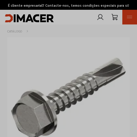
É cliente empresarial? Contacte-nos, temos condições especiais para si!
CATÁLOGO
Retomas
Pedidos de cotação
Marcas
Favoritos