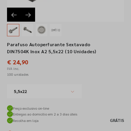
Empresa
Contactos
Parafuso Autoperfurante Sextavado
DIN7504K Inox A2 5,5x22 (10 Unidades)
Siga-nos nas redes sociais
€ 24,90
IVA inc.
100 unidades
5,5x22
Preço exclusivo on-line
Entregas ao domicílio em 2 a 3 dias úteis
GRÁTIS
Recolha em loja