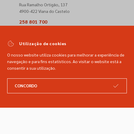
Rua Ramalho Ortigão, 137
4900-422 Viana do Castelo
258 801 700
(Chamada para a rede fixa nacional)
comercial@dimacer.com
Utilização de cookies
O nosso website utiliza cookies para melhorar a experiência de
navegação e para fins estatísticos. Ao visitar o website está a
consentir a sua utilização.
A DIMACER
INFORMAÇÕES LEGAIS
CONCORDO
Catálogo
Resolução de litígios
Retomas
Livro de reclamações
Marcas
Política de privacidade
Empresa
Política de cookies