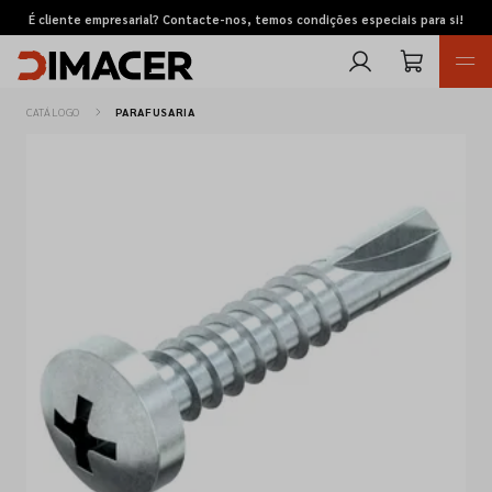
É cliente empresarial? Contacte-nos, temos condições especiais para si!
CATÁLOGO
PARAFUSARIA
Retomas
Pedidos de cotação
Marcas
Favoritos