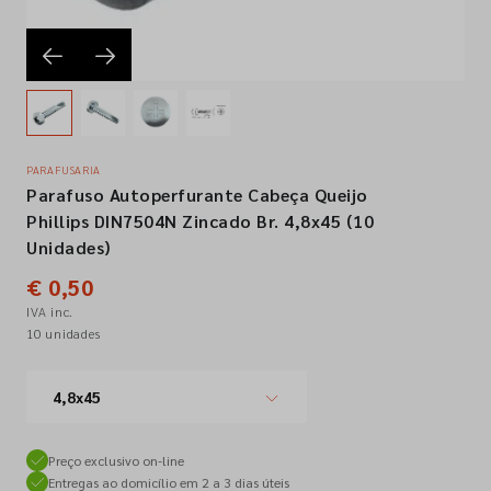
Empresa
Contactos
PARAFUSARIA
Parafuso Autoperfurante Cabeça Queijo
Siga-nos nas redes sociais
Phillips DIN7504N Zincado Br. 4,8x45 (10
Unidades)
€ 0,50
IVA inc.
10 unidades
4,8x45
Preço exclusivo on-line
Entregas ao domicílio em 2 a 3 dias úteis