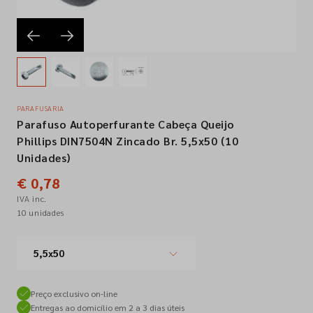
Empresa
Contactos
PARAFUSARIA
Parafuso Autoperfurante Cabeça Queijo
Siga-nos nas redes sociais
Phillips DIN7504N Zincado Br. 5,5x50 (10
Unidades)
€ 0,78
IVA inc.
10 unidades
5,5x50
Preço exclusivo on-line
Entregas ao domicílio em 2 a 3 dias úteis