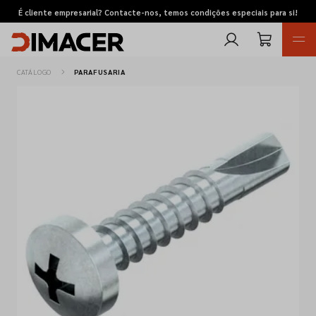
É cliente empresarial? Contacte-nos, temos condições especiais para si!
CATÁLOGO
PARAFUSARIA
Retomas
Pedidos de cotação
Marcas
Favoritos