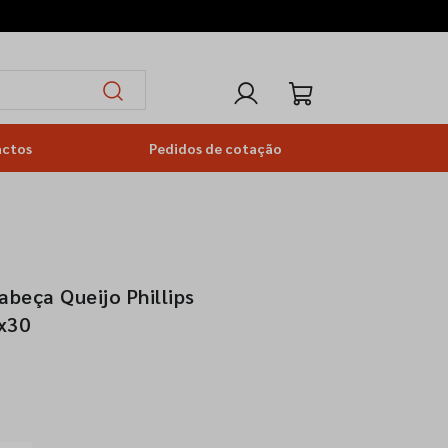
actos
Pedidos de cotação
beça Queijo Phillips
x30