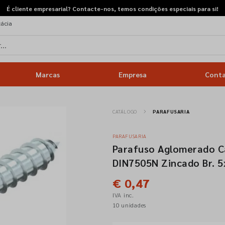
É cliente empresarial? Contacte-nos, temos condições especiais para si!
cácia
Marcas
Empresa
Cont
CATÁLOGO
PARAFUSARIA
PARAFUSARIA
Parafuso Aglomerado Ca
DIN7505N Zincado Br. 5
€ 0,47
IVA inc.
10 unidades