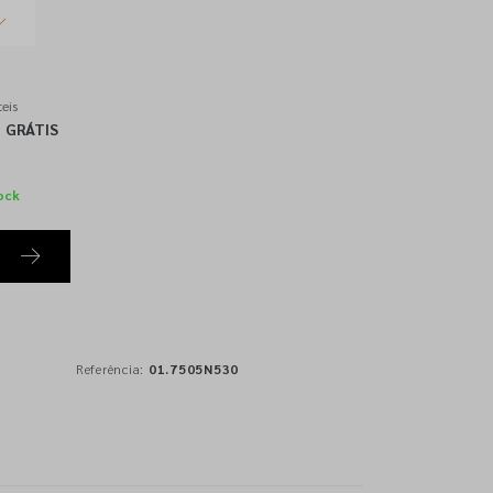
eis
GRÁTIS
ock
Referência:
01.7505N530