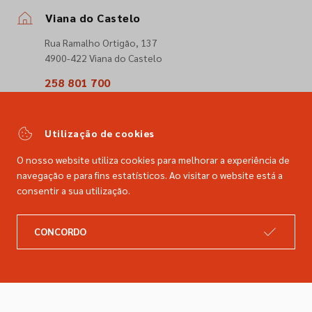
Viana do Castelo
Rua Ramalho Ortigão, 137
4900-422 Viana do Castelo
258 801 700
(Chamada para a rede fixa nacional)
comercial@dimacer.com
Utilização de cookies
O nosso website utiliza cookies para melhorar a experiência de
navegação e para fins estatísticos. Ao visitar o website está a
consentir a sua utilização.
A DIMACER
INFORMAÇÕES LEGAIS
CONCORDO
Catálogo
Resolução de litígios
Retomas
Livro de reclamações
Marcas
Política de privacidade