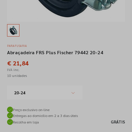
Empresa
Contactos
PARAFUSARIA
Abraçadeira FRS Plus Fischer 79442 20-24
Siga-nos nas redes sociais
€ 21,84
IVA inc.
10 unidades
20-24
Preço exclusivo on-line
Entregas ao domicílio em 2 a 3 dias úteis
GRÁTIS
Recolha em loja