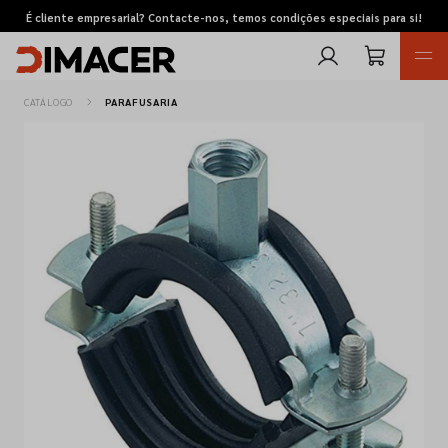
É cliente empresarial? Contacte-nos, temos condições especiais para si!
CATÁLOGO
PARAFUSARIA
Retomas
Pedidos de cotação
Marcas
Favoritos