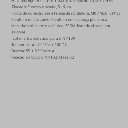
Material: Aço DC01 (nro 1,0330). De acordo 10130 DIN EN
Zincado: Electro zincado, 5 - 9µm
Porca de conexão: resistência da soldadura, M8 / M10, SW 13
Parafuso de bloqueio: Parafuso com cabeça plana oca
Material isolamento acústico: EPDM; livre de cloro; sem
silicone
Isolamento acústico: para DIN 4109
Temperatura :-40 ° C a + 100 ° C
Dureza: 55 ± 5 ° Shore A
Reação ao fogo: DIN 4102: Clase B2