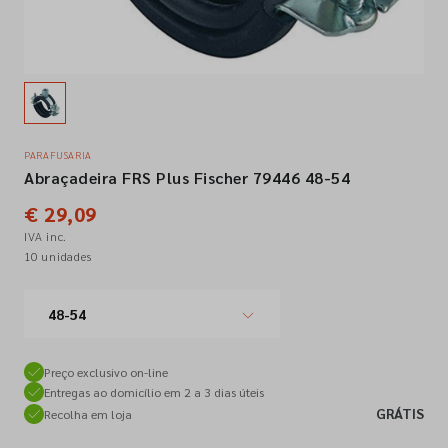
Empresa
Contactos
PARAFUSARIA
Abraçadeira FRS Plus Fischer 79446 48-54
Siga-nos nas redes sociais
€ 29,09
IVA inc.
10 unidades
48-54
Preço exclusivo on-line
Entregas ao domicílio em 2 a 3 dias úteis
GRÁTIS
Recolha em loja