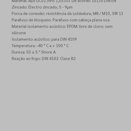
Material: Aço DC01 (nro 1,0330). De acordo 10130 DIN EN
Zincado: Electro zincado, 5 - 9µm
Porca de conexão: resistência da soldadura, M8 / M10, SW 13
Parafuso de bloqueio: Parafuso com cabeça plana oca
Material isolamento acústico: EPDM; livre de cloro; sem
silicone
Isolamento acústico: para DIN 4109
Temperatura :-40 ° C a + 100 ° C
Dureza: 55 ± 5 ° Shore A
Reação ao fogo: DIN 4102: Clase B2