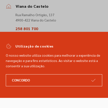
Viana do Castelo
Rua Ramalho Ortigão, 137
4900-422 Viana do Castelo
258 801 700
(Chamada para a rede fixa nacional)
comercial@dimacer.com
Utilização de cookies
O nosso website utiliza cookies para melhorar a experiência de
navegação e para fins estatísticos. Ao visitar o website está a
consentir a sua utilização.
A DIMACER
INFORMAÇÕES LEGAIS
CONCORDO
Catálogo
Resolução de litígios
Retomas
Livro de reclamações
Marcas
Política de privacidade