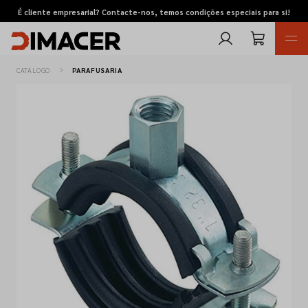
É cliente empresarial? Contacte-nos, temos condições especiais para si!
CATÁLOGO
PARAFUSARIA
Retomas
Pedidos de cotação
Marcas
Favoritos