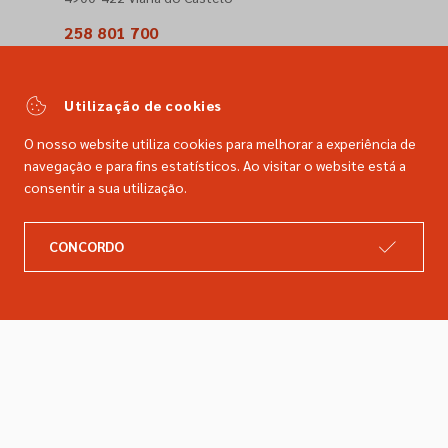
258 801 700
(Chamada para a rede fixa nacional)
comercial@dimacer.com
Utilização de cookies
O nosso website utiliza cookies para melhorar a experiência de
navegação e para fins estatísticos. Ao visitar o website está a
consentir a sua utilização.
A DIMACER
INFORMAÇÕES LEGAIS
CONCORDO
Catálogo
Resolução de litígios
Retomas
Livro de reclamações
Marcas
Política de privacidade
Empresa
Política de cookies
Contactos
Entregas e devoluções