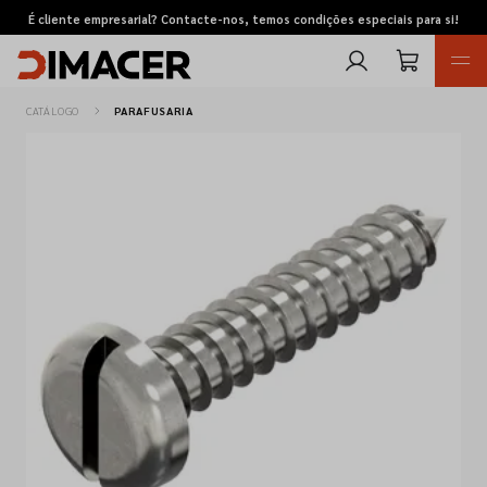
É cliente empresarial? Contacte-nos, temos condições especiais para si!
CATÁLOGO
PARAFUSARIA
Retomas
Pedidos de cotação
Marcas
Favoritos