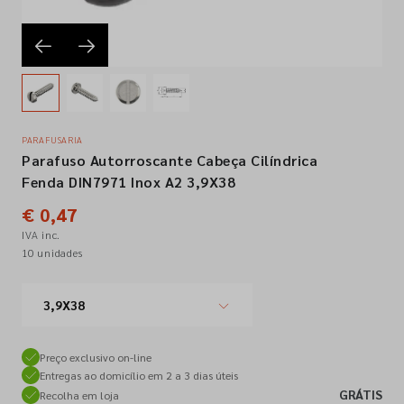
Empresa
Contactos
PARAFUSARIA
Parafuso Autorroscante Cabeça Cilíndrica
Siga-nos nas redes sociais
Fenda DIN7971 Inox A2 3,9X38
€ 0,47
IVA inc.
10 unidades
3,9X38
Preço exclusivo on-line
Entregas ao domicílio em 2 a 3 dias úteis
GRÁTIS
Recolha em loja