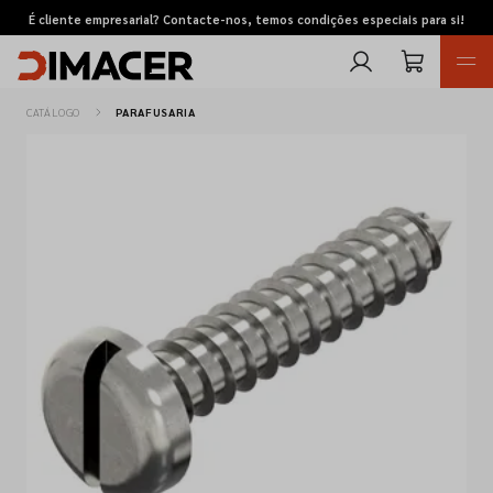
É cliente empresarial? Contacte-nos, temos condições especiais para si!
CATÁLOGO
PARAFUSARIA
Retomas
Pedidos de cotação
Marcas
Favoritos