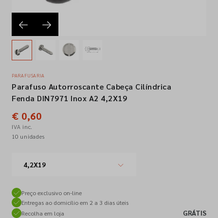
Empresa
Contactos
PARAFUSARIA
Parafuso Autorroscante Cabeça Cilíndrica
Siga-nos nas redes sociais
Fenda DIN7971 Inox A2 4,2X19
€ 0,60
IVA inc.
10 unidades
4,2X19
Preço exclusivo on-line
Entregas ao domicílio em 2 a 3 dias úteis
GRÁTIS
Recolha em loja