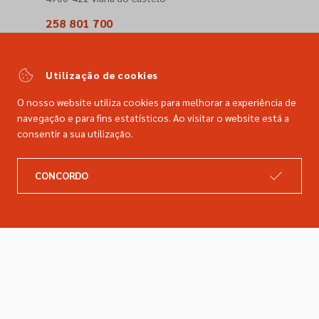
258 801 700
(Chamada para a rede fixa nacional)
comercial@dimacer.com
Utilização de cookies
O nosso website utiliza cookies para melhorar a experiência de
navegação e para fins estatísticos. Ao visitar o website está a
consentir a sua utilização.
A DIMACER
INFORMAÇÕES LEGAIS
CONCORDO
Catálogo
Resolução de litígios
Retomas
Livro de reclamações
Marcas
Política de privacidade
Empresa
Política de cookies
Contactos
Entregas e devoluções