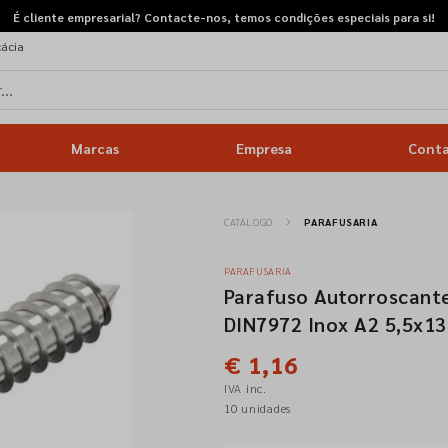
É cliente empresarial? Contacte-nos, temos condições especiais para si!
cácia
Marcas
Empresa
Cont
CATÁLOGO
PARAFUSARIA
PARAFUSARIA
Parafuso Autorroscant
DIN7972 Inox A2 5,5x13
€ 1,16
IVA inc.
10 unidades