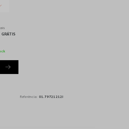
eis
GRÁTIS
ock
Referência:
01.79721212I