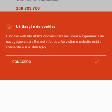
258 801 700
(Chamada para a rede fixa nacional)
comercial@dimacer.com
Utilização de cookies
O nosso website utiliza cookies para melhorar a experiência de
navegação e para fins estatísticos. Ao visitar o website está a
consentir a sua utilização.
A DIMACER
INFORMAÇÕES LEGAIS
CONCORDO
Catálogo
Resolução de litígios
Retomas
Livro de reclamações
Marcas
Política de privacidade
Empresa
Política de cookies
Contactos
Entregas e devoluções