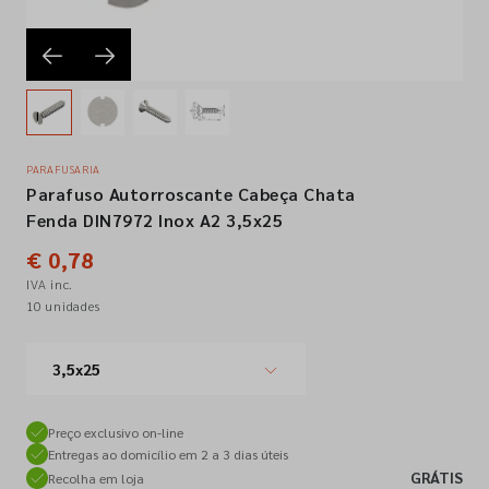
Empresa
Contactos
PARAFUSARIA
Parafuso Autorroscante Cabeça Chata
Siga-nos nas redes sociais
Fenda DIN7972 Inox A2 3,5x25
€ 0,78
IVA inc.
10 unidades
3,5x25
Preço exclusivo on-line
Entregas ao domicílio em 2 a 3 dias úteis
GRÁTIS
Recolha em loja