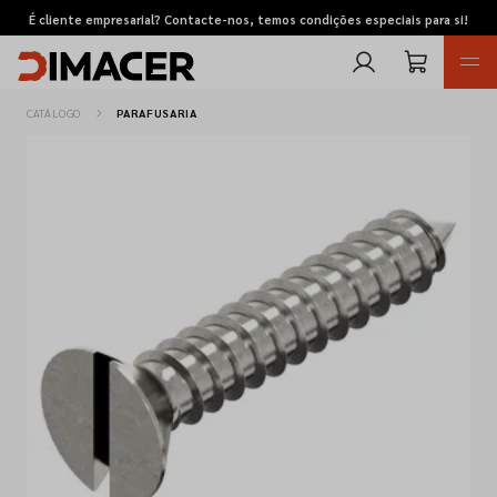
É cliente empresarial? Contacte-nos, temos condições especiais para si!
CATÁLOGO
PARAFUSARIA
Retomas
Pedidos de cotação
Marcas
Favoritos